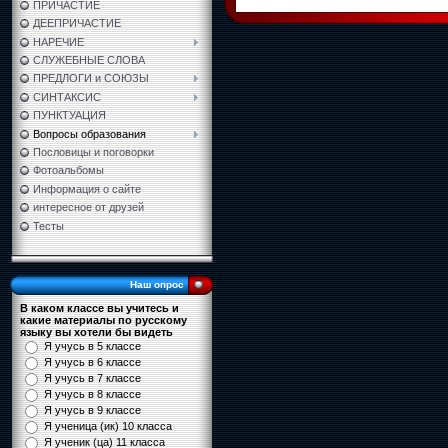
ПРИЧАСТИЕ
ДЕЕПРИЧАСТИЕ
НАРЕЧИЕ
СЛУЖЕБНЫЕ СЛОВА
ПРЕДЛОГИ и СОЮЗЫ
СИНТАКСИС
ПУНКТУАЦИЯ
Вопросы образования
Пословицы и поговорки
Фотоальбомы
Информация о сайте
интересное от друзей
Тесты
Наш опрос
В каком классе вы учитесь и
какие материалы по русскому
языку вы хотели бы видеть
Я учусь в 5 классе
Я учусь в 6 классе
Я учусь в 7 классе
Я учусь в 8 классе
Я учусь в 9 классе
Я ученица (ик) 10 класса
Я ученик (ца) 11 класса