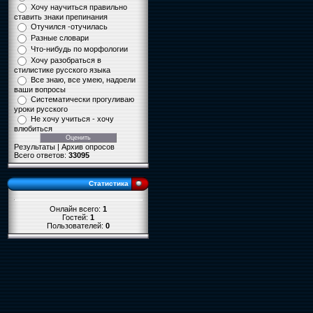
Хочу научиться правильно
ставить знаки препинания
Отучился -отучилась
Разные словари
Что-нибудь по морфологии
Хочу разобраться в
стилистике русского языка
Все знаю, все умею, надоели
ваши вопросы
Систематически прогуливаю
уроки русского
Не хочу учиться - хочу
влюбиться
Результаты | Архив опросов
Всего ответов:
33095
Статистика
Онлайн всего:
1
Гостей:
1
Пользователей:
0