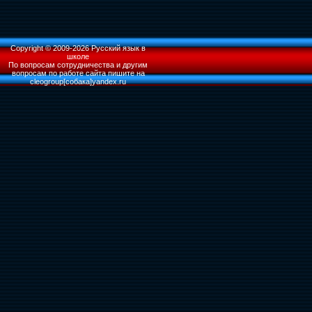
Copyright © 2009-
2026 Русский язык в
школе
По вопросам сотрудничества и другим
вопросам по работе сайта пишите на
cleogroup[собака]yandex.ru