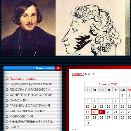
Меню сайта
Главная
» 2011
Главная страница
Видео уроки русского языка
Январь 2011
ЛЕКСИКА И ФРАЗЕОЛОГИ...
Пн
Вт
Ср
Чт
Пт
Сб
В
ФОНЕТИКА И ФОНОЛОГИЯ
1
2
ОРФОЭПИЯ
3
4
5
6
7
8
9
ГРАФИКА И ОРФОГРАФИЯ
10
11
12
13
14
15
1
СЛОВООБРАЗОВАНИЕ
17
18
19
20
21
22
2
МОРФОЛОГИЯ
24
25
26
27
28
29
3
ЗНАМЕНАТЕЛЬНЫЕ ЧАСТИ...
31
ГЛАГОЛ
-->